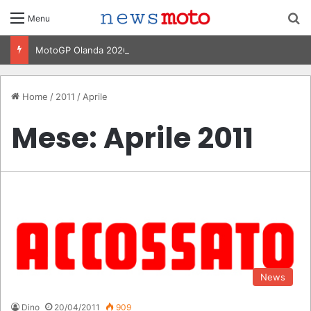
C
Menu
MotoGP Olanda 2026: Ogura vince ad Assen, risultati e classifica della gara
Home
/
2011
/
Aprile
Mese:
Aprile 2011
News
Dino
20/04/2011
909