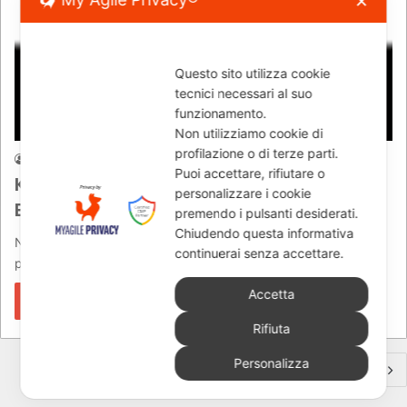
✕
Questo sito utilizza cookie
tecnici necessari al suo
funzionamento.
News
Non utilizziamo cookie di
profilazione o di terze parti.
Dino
18/04/2011
807
Puoi accettare, rifiutare o
Kit freno 4 pistoni per Triumph
personalizzare i cookie
Bonneville
premendo i pulsanti desiderati.
Chiudendo questa informativa
Novità Free Spirits Kit freno per la Bonneville Kit freno 4
continuerai senza accettare.
pistoni per Triumph Bonneville Aumenta la potenza…
Accetta
Leggi di più »
Rifiuta
Personalizza
Prossima pagina