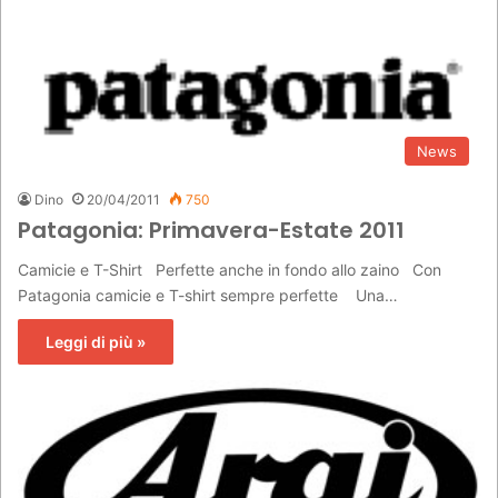
News
Dino
20/04/2011
750
Patagonia: Primavera-Estate 2011
Camicie e T-Shirt Perfette anche in fondo allo zaino Con
Patagonia camicie e T-shirt sempre perfette Una…
Leggi di più »