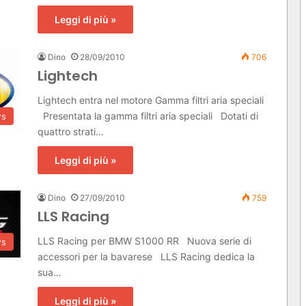
Leggi di più »
Dino
28/09/2010
706
Lightech
Lightech entra nel motore Gamma filtri aria speciali
Presentata la gamma filtri aria speciali Dotati di
s
quattro strati…
Leggi di più »
Dino
27/09/2010
759
LLS Racing
LLS Racing per BMW S1000 RR Nuova serie di
s
accessori per la bavarese LLS Racing dedica la
sua…
Leggi di più »