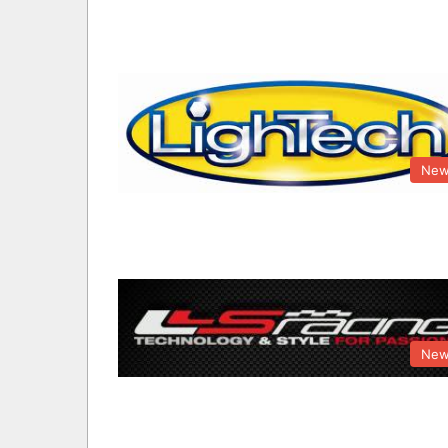
New
New