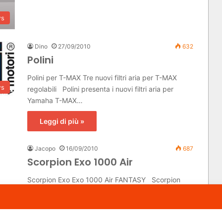
s
Dino
27/09/2010
632
Polini
Polini per T-MAX Tre nuovi filtri aria per T-MAX
s
regolabili Polini presenta i nuovi filtri aria per
Yamaha T-MAX…
Leggi di più »
Jacopo
16/09/2010
687
Scorpion Exo 1000 Air
Scorpion Exo Exo 1000 Air FANTASY Scorpion
Exo SCORPION-EXO 1000 AIR FANTASY:
Incredibilmente affascinante. FANTASY, un
nome…