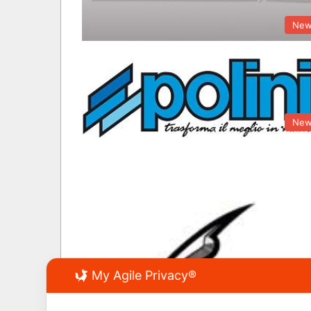
New
New
My Agile Privacy®