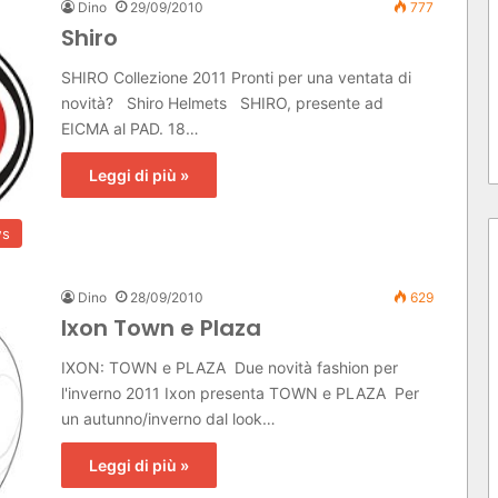
Dino
29/09/2010
777
Shiro
SHIRO Collezione 2011 Pronti per una ventata di
novità? Shiro Helmets SHIRO, presente ad
EICMA al PAD. 18…
Leggi di più »
s
Dino
28/09/2010
629
Ixon Town e Plaza
IXON: TOWN e PLAZA Due novità fashion per
l'inverno 2011 Ixon presenta TOWN e PLAZA Per
un autunno/inverno dal look…
Leggi di più »