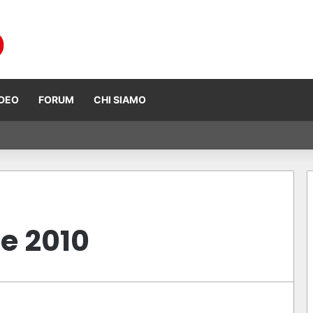
IDEO
FORUM
CHI SIAMO
 Ogura vince ad Assen, risultati e classifica della gara
e 2010