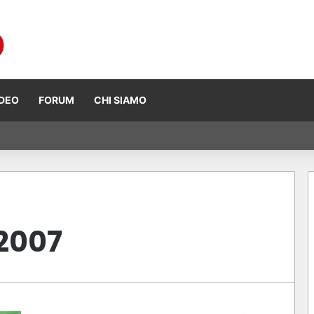
IDEO
FORUM
CHI SIAMO
 Ogura vince ad Assen, risultati e classifica della gara
2007