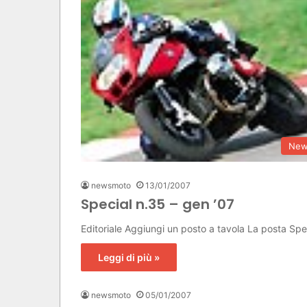
New
newsmoto
13/01/2007
Special n.35 – gen ’07
Editoriale Aggiungi un posto a tavola La posta Sp
Leggi di più »
newsmoto
05/01/2007