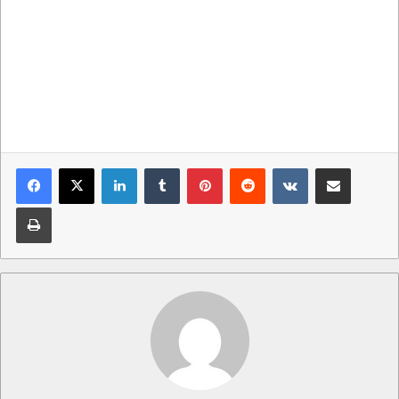
LinkedIn
Tumblr
Pinterest
Reddit
VKontakte
Condividi via mail
Stampa