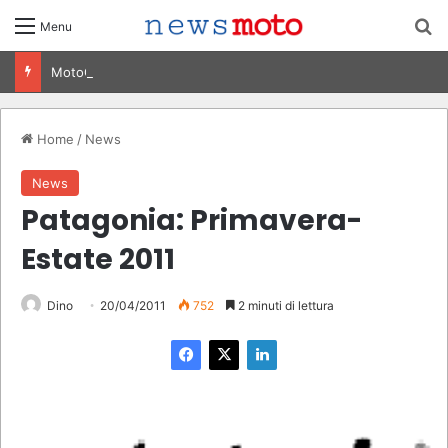
C
Menu
MotoGP Italia 2026, Bezzecchi vince al Mugello: risultati e classifica
Home
/
News
News
Patagonia: Primavera-
Estate 2011
Dino
20/04/2011
752
2 minuti di lettura