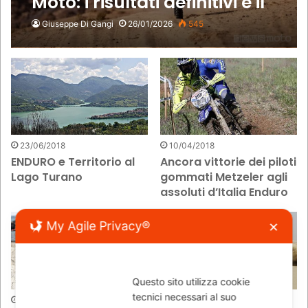
Moto: i risultati definitivi e il
trionfo di Benavides
Giuseppe Di Gangi
26/01/2026
545
23/06/2018
10/04/2018
ENDURO e Territorio al
Ancora vittorie dei piloti
Lago Turano
gommati Metzeler agli
assoluti d’Italia Enduro
My Agile Privacy®
✕
Questo sito utilizza cookie
tecnici necessari al suo
26/03/2018
19/03/2018