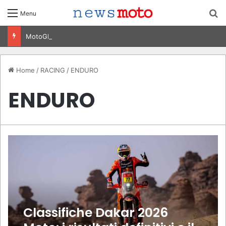
C
Menu
MotoGP Olanda 2026: Ogura vince ad Assen, risultati e classifica della gara
Home
/
RACING
/
ENDURO
ENDURO
Classifiche Dakar 2026