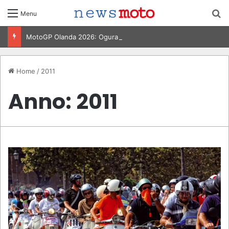
C
Menu
MotoGP Olanda 2026: Ogura vince ad Assen, risultati e classifica della gara
Home
/
2011
Anno:
2011