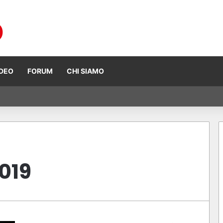
IDEO
FORUM
CHI SIAMO
Ogura vince ad Assen, risultati e classifica della gara
019