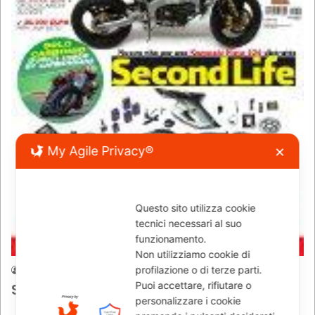
My Agile Privacy®
✕
Questo sito utilizza cookie
tecnici necessari al suo
funzionamento.
News
Non utilizziamo cookie di
profilazione o di terze parti.
Jacopo
22/06/2009
772
Puoi accettare, rifiutare o
Special n.59 – giu.’09
personalizzare i cookie
Ducati 1098S by Carbonvani Esordio della Carbonvani