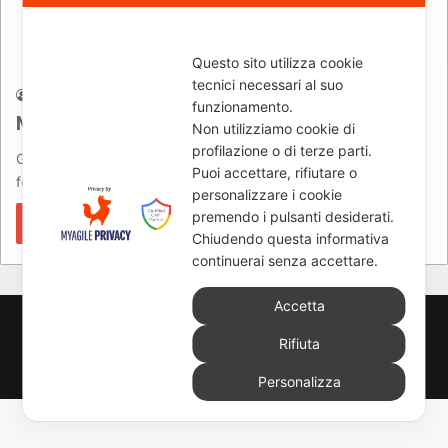
News
Questo sito utilizza cookie
tecnici necessari al suo
marcello
26/01/2012
798
funzionamento.
Motor Bike Expo 2012
Non utilizziamo cookie di
profilazione o di terze parti.
Gran successo per il salone di Verona che, dopo tre giorni di
Puoi accettare, rifiutare o
festa della moto e quasi 130.000 visitatori al…
personalizzare i cookie
premendo i pulsanti desiderati.
Leggi di più »
Chiudendo questa informativa
continuerai senza accettare.
Accetta
© Copyright 2026, All Rights Reserved - www.newsmoto.it
Rifiuta
powered by
Euromediapro
-
NEWSAUTO.it
-
ELABORARE
-
Personalizza