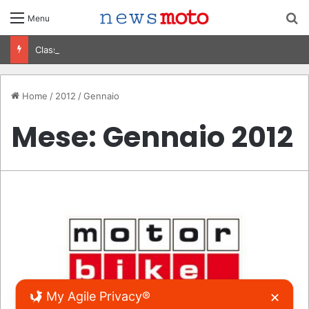
C
Menu
Classifiche MotoGP 2026: Piloti, Costruttori e Mondiale
Home
/
2012
/
Gennaio
Mese:
Gennaio 2012
My Agile Privacy®
✕