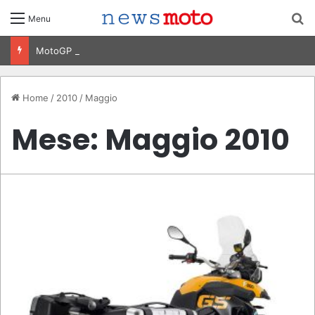
C
Menu
MotoGP Olanda 2026: Ogura vince ad Assen, risultati e classifica della gara
Home
/
2010
/
Maggio
Mese:
Maggio 2010