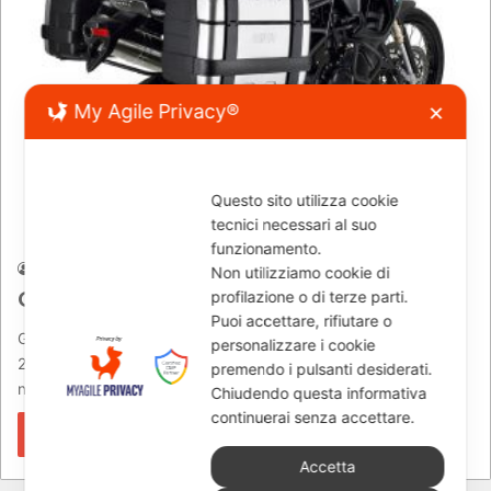
My Agile Privacy®
✕
Questo sito utilizza cookie
News
tecnici necessari al suo
funzionamento.
Jacopo
21/05/2010
729
Non utilizziamo cookie di
GIVI Arrivano le TREKKER!
profilazione o di terze parti.
Puoi accettare, rifiutare o
GIVI Arrivano le TREKKER!Presentate in anteprima all’EICMA
personalizzare i cookie
2009 e successivamente alle fiere di Verona e Roma, queste
premendo i pulsanti desiderati.
nuove valigie stanno…
Chiudendo questa informativa
continuerai senza accettare.
Leggi di più »
Accetta