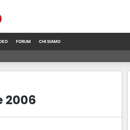
IDEO
FORUM
CHI SIAMO
Ogura vince ad Assen, risultati e classifica della gara
e 2006