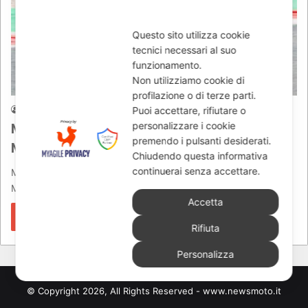
Questo sito utilizza cookie
tecnici necessari al suo
funzionamento.
Non utilizziamo cookie di
MOTOGP
profilazione o di terze parti.
Puoi accettare, rifiutare o
Giuseppe Di Gangi
01/06/2026
378
MotoGP Italia 2026, Bezzecchi vince al
personalizzare i cookie
premendo i pulsanti desiderati.
Mugello: risultati e classifica
Chiudendo questa informativa
continuerai senza accettare.
MotoGP d’Italia 2026, Bezzecchi vince al Mugello davanti a
Martin e Bagnaia: risultati, sintesi e classifiche del weekend.
Accetta
Leggi di più »
Rifiuta
Personalizza
© Copyright 2026, All Rights Reserved - www.newsmoto.it