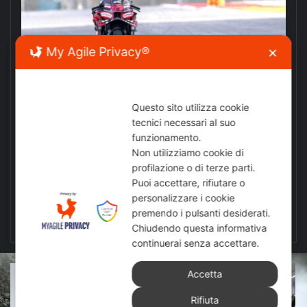
My Agile Privacy®
✕
MOTOGP
Giuseppe Di Gangi
09/11/2025
252
MotoGP del Portogallo 2025, vittoria
Questo sito utilizza cookie
tecnici necessari al suo
di Bezzecchi, risultati e classifiche
funzionamento.
Non utilizziamo cookie di
Bezzecchi ha conquistato la vittoria a Portimão,
profilazione o di terze parti.
confermandosi protagonista del campionato di MotoGP.
Puoi accettare, rifiutare o
Ecco i risultati e la classifica del…
personalizzare i cookie
premendo i pulsanti desiderati.
Leggi di più »
Chiudendo questa informativa
continuerai senza accettare.
Accetta
Rifiuta