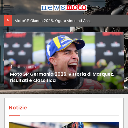
C
Menu
MotoGP Olanda 2026: Ogura vince ad Assen, risultati e classifica della gara
4 settimane fa
MotoGP Germania 2026, vittoria di Marquez,
risultati e classifica
Notizie