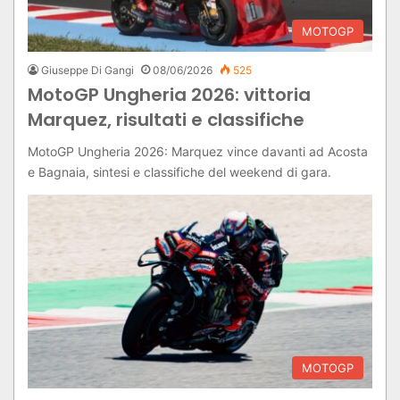
MOTOGP
Giuseppe Di Gangi
08/06/2026
525
MotoGP Ungheria 2026: vittoria
Marquez, risultati e classifiche
MotoGP Ungheria 2026: Marquez vince davanti ad Acosta
e Bagnaia, sintesi e classifiche del weekend di gara.
MOTOGP