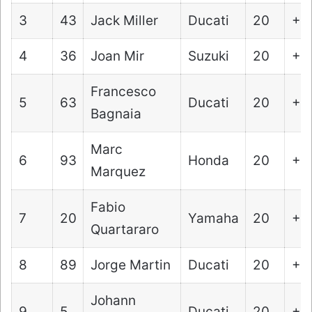
3
43
Jack Miller
Ducati
20
+2
4
36
Joan Mir
Suzuki
20
+3
Francesco
5
63
Ducati
20
+6
Bagnaia
Marc
6
93
Honda
20
+6
Marquez
Fabio
7
20
Yamaha
20
+6
Quartararo
8
89
Jorge Martin
Ducati
20
+8
Johann
9
5
Ducati
20
+1