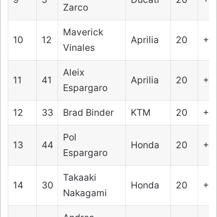
Zarco
Maverick
10
12
Aprilia
20
+1
Vinales
Aleix
11
41
Aprilia
20
+1
Espargaro
12
33
Brad Binder
KTM
20
+1
Pol
13
44
Honda
20
+1
Espargaro
Takaaki
14
30
Honda
20
+1
Nakagami