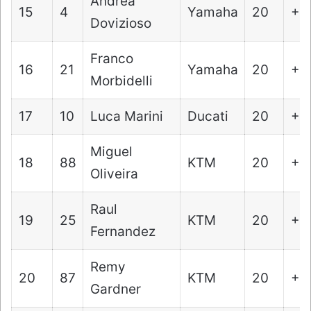
Andrea
15
4
Yamaha
20
+2
Dovizioso
Franco
16
21
Yamaha
20
+2
Morbidelli
17
10
Luca Marini
Ducati
20
+2
Miguel
18
88
KTM
20
+3
Oliveira
Raul
19
25
KTM
20
+3
Fernandez
Remy
20
87
KTM
20
+4
Gardner