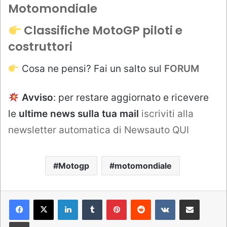
Motomondiale
Classifiche MotoGP piloti e
costruttori
Cosa ne pensi? Fai un salto sul
FORUM
Avviso
: per restare aggiornato e ricevere
le
ultime news sulla tua mail
iscriviti alla
newsletter automatica di Newsauto QUI
Motogp
motomondiale
LinkedIn
Tumblr
Pinterest
Reddit
VKontakte
Condividi via mail
Stampa