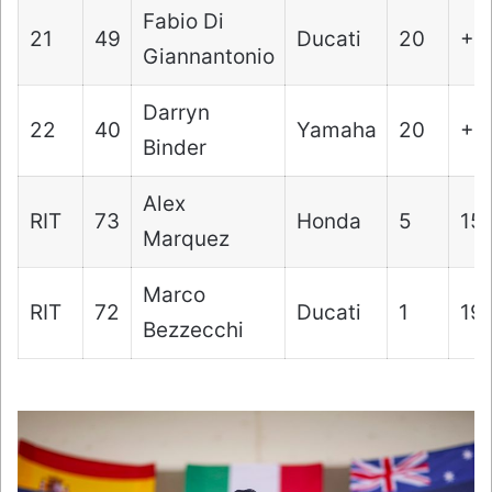
Fabio Di
21
49
Ducati
20
+4
Giannantonio
Darryn
22
40
Yamaha
20
+10
Binder
Alex
RIT
73
Honda
5
15
Marquez
Marco
RIT
72
Ducati
1
19
Bezzecchi