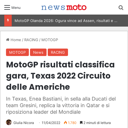
C
Menu
MotoGP Olanda 2026: Ogura vince ad Assen, risultati e classifica della gara
Home
/
RACING
/
MOTOGP
MOTOGP
News
RACING
MotoGP risultati classifica
gara, Texas 2022 Circuito
delle Americhe
In Texas, Enea Bastiani, in sella alla Ducati del
team Gresini, replica la vittoria in Qatar e si
riposiziona leader del Mondiale
Giulia Nicora
11/04/2022
1.780
2 minuti di lettura