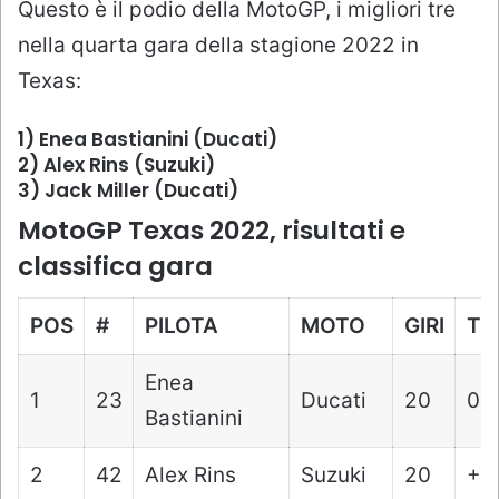
Questo è il podio della MotoGP, i migliori tre
nella quarta gara della stagione 2022 in
Texas:
1) Enea Bastianini (Ducati)
2) Alex Rins (Suzuki)
3) Jack Miller (Ducati)
MotoGP Texas 2022, risultati e
classifica gara
POS
#
PILOTA
MOTO
GIRI
TE
Enea
1
23
Ducati
20
0:4
Bastianini
2
42
Alex Rins
Suzuki
20
+2