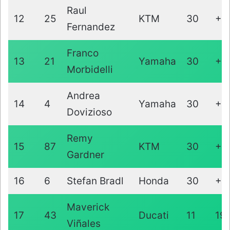
Raul
12
25
KTM
30
+2
Fernandez
Franco
13
21
Yamaha
30
+2
Morbidelli
Andrea
14
4
Yamaha
30
+3
Dovizioso
Remy
15
87
KTM
30
+3
Gardner
16
6
Stefan Bradl
Honda
30
+5
Maverick
17
43
Ducati
11
19
Viñales