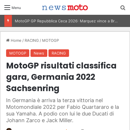
C
Menu
MotoGP Ungheria 2026: vittoria Marquez, risultati e classifiche
Home
/
RACING
/
MOTOGP
MOTOGP
News
RACING
MotoGP risultati classifica
gara, Germania 2022
Sachsenring
In Germania è arriva la terza vittoria nel
Motomondiale 2022 per Fabio Quartararo e la
sua Yamaha. A podio con lui le due Ducati di
Johann Zarco e Jack Miller.