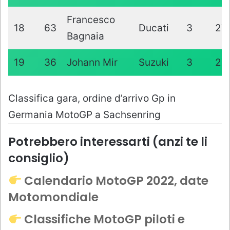
Francesco
18
63
Ducati
3
27
Bagnaia
19
36
Johann Mir
Suzuki
3
27
Classifica gara, ordine d’arrivo Gp in
Germania MotoGP a Sachsenring
Potrebbero interessarti (anzi te li
consiglio)
Calendario MotoGP 2022, date
Motomondiale
Classifiche MotoGP piloti e