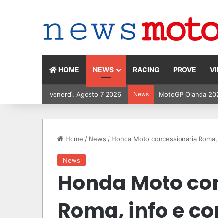
HOME
NEWS
RACING
PROVE
V
venerdì, Agosto 7 2026
News
MotoGP Olanda 2026:
Home
/
News
/
Honda Moto concessionaria Roma, i
News
Honda Moto co
Roma, info e co