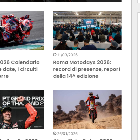
11/03/2026
026 Calendario
Roma Motodays 2026:
e date, i circuiti
record di presenze, report
orre
della 14^ edizione
6
26/01/2026