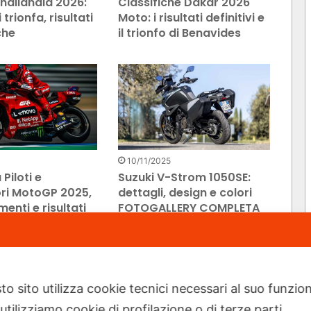
hailandia 2026:
Classifiche Dakar 2026
trionfa, risultati
Moto: i risultati definitivi e
che
il trionfo di Benavides
10/11/2025
 Piloti e
Suzuki V-Strom 1050SE:
ri MotoGP 2025,
dettagli, design e colori
enti e risultati
FOTOGALLERY COMPLETA
Prossima pagina
to sito utilizza cookie tecnici necessari al suo funz
utilizziamo cookie di profilazione o di terze parti.