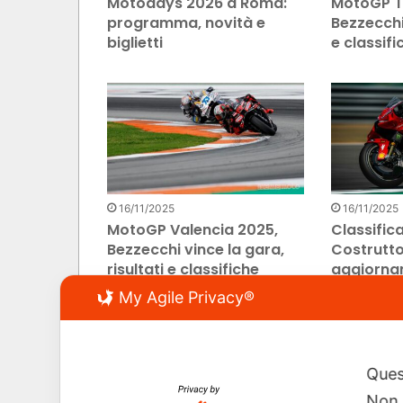
Motodays 2026 a Roma:
MotoGP T
programma, novità e
Bezzecchi 
biglietti
e classifi
16/11/2025
16/11/2025
MotoGP Valencia 2025,
Classifica
Bezzecchi vince la gara,
Costrutto
risultati e classifiche
aggiornam
My Agile Privacy®
Pagina precedente
Ques
Non 