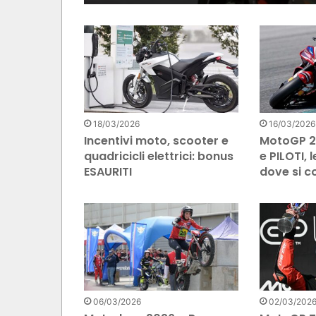
18/03/2026
16/03/2026
Incentivi moto, scooter e
MotoGP 2
quadricicli elettrici: bonus
e PILOTI, l
ESAURITI
dove si c
06/03/2026
02/03/202