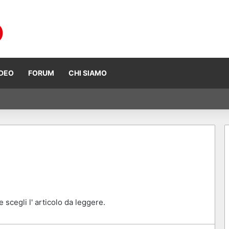
IDEO
FORUM
CHI SIAMO
 Ogura vince ad Assen, risultati e classifica della gara
 scegli l' articolo da leggere.