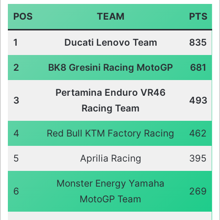
POS
TEAM
PTS
1
Ducati Lenovo Team
835
2
BK8 Gresini Racing MotoGP
681
Pertamina Enduro VR46
3
493
Racing Team
4
Red Bull KTM Factory Racing
462
5
Aprilia Racing
395
Monster Energy Yamaha
6
269
MotoGP Team