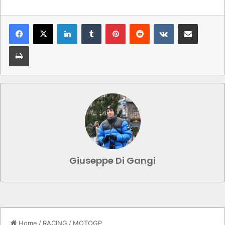
LinkedIn
Tumblr
Pinterest
Reddit
VKontakte
Condividi via mail
Stampa
Giuseppe Di Gangi