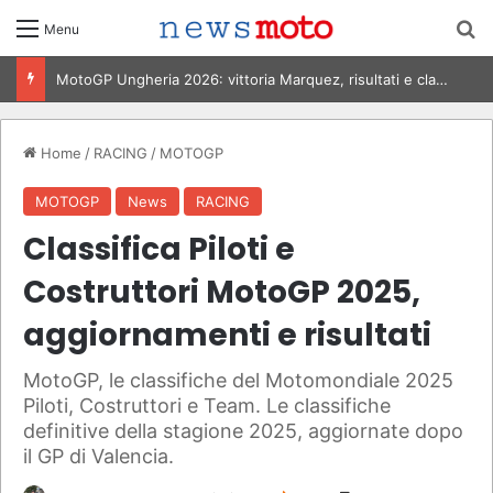
C
Menu
MotoGP Italia 2026, Bezzecchi vince al Mugello: risultati e classifica
Home
/
RACING
/
MOTOGP
MOTOGP
News
RACING
Classifica Piloti e
Costruttori MotoGP 2025,
aggiornamenti e risultati
MotoGP, le classifiche del Motomondiale 2025
Piloti, Costruttori e Team. Le classifiche
definitive della stagione 2025, aggiornate dopo
il GP di Valencia.