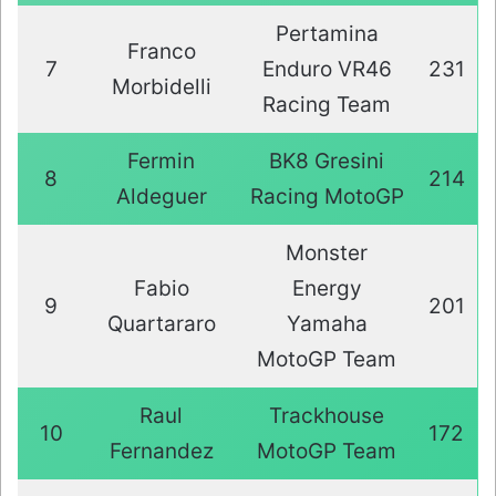
Pertamina
Franco
7
Enduro VR46
231
Morbidelli
Racing Team
Fermin
BK8 Gresini
8
214
Aldeguer
Racing MotoGP
Monster
Fabio
Energy
9
201
Quartararo
Yamaha
MotoGP Team
Raul
Trackhouse
10
172
Fernandez
MotoGP Team