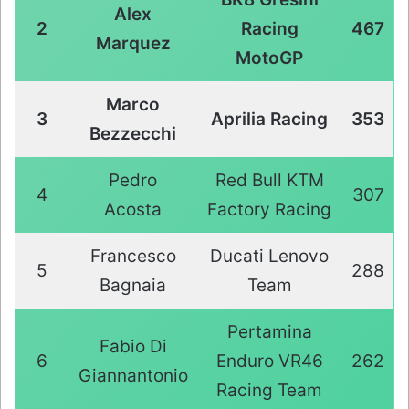
Alex
2
Racing
467
Marquez
MotoGP
Marco
3
Aprilia Racing
353
Bezzecchi
Pedro
Red Bull KTM
4
307
Acosta
Factory Racing
Francesco
Ducati Lenovo
5
288
Bagnaia
Team
Pertamina
Fabio Di
6
Enduro VR46
262
Giannantonio
Racing Team