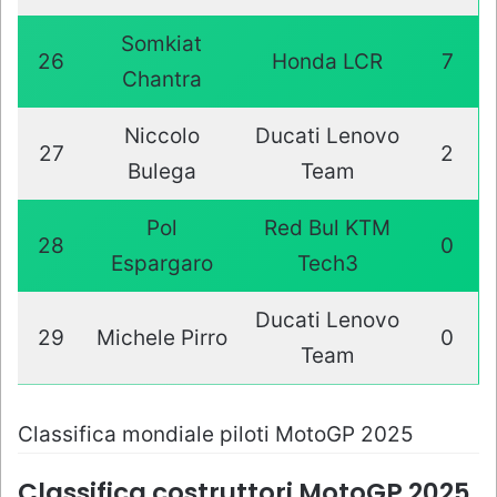
Somkiat
26
Honda LCR
7
Chantra
Niccolo
Ducati Lenovo
27
2
Bulega
Team
Pol
Red Bul KTM
28
0
Espargaro
Tech3
Ducati Lenovo
29
Michele Pirro
0
Team
Classifica mondiale piloti MotoGP 2025
Classifica costruttori MotoGP 2025