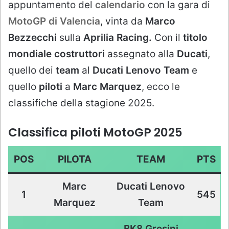
appuntamento del
calendario
con la gara di
MotoGP di Valencia
, vinta da
Marco
Bezzecchi
sulla
Aprilia Racing.
Con il
titolo
mondiale costruttori
assegnato
alla
Ducati
,
quello dei
team
al
Ducati Lenovo Team
e
quello
piloti
a
Marc Marquez
, ecco le
classifiche della stagione 2025.
Classifica piloti MotoGP 2025
POS
PILOTA
TEAM
PTS
Marc
Ducati Lenovo
1
545
Marquez
Team
BK8 Gresini