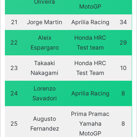
Oliveira
MotoGP
21
Jorge Martin
Aprilia Racing
34
Aleix
Honda HRC
22
29
Espargaro
Test team
Takaaki
Honda HRC
23
10
Nakagami
Test Team
Lorenzo
24
Aprilia Racing
8
Savadori
Prima Pramac
Augusto
25
Yamaha
8
Fernandez
MotoGP