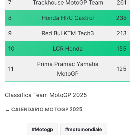
7
Trackhouse MotoGP Team
261
8
Honda HRC Castrol
238
9
Red Bul KTM Tech3
213
10
LCR Honda
155
Prima Pramac Yamaha
11
125
MotoGP
Classifica Team MotoGP 2025
→
CALENDARIO MOTOGP 2025
Motogp
motomondiale