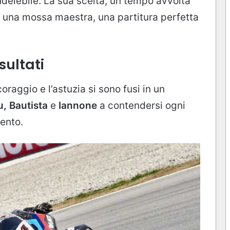
ndelebile. La sua scelta, un tempo avvolta
ta una mossa maestra, una partitura perfetta
sultati
oraggio e l’astuzia si sono fusi in un
u, Bautista
e
Iannone
a contendersi ogni
vento.