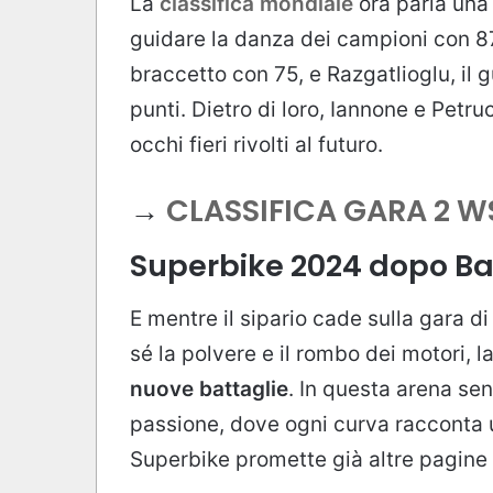
La
classifica mondiale
ora parla una 
guidare la danza dei campioni con 87
braccetto con 75, e Razgatlioglu, il g
punti. Dietro di loro, Iannone e Petru
occhi fieri rivolti al futuro.
→
CLASSIFICA GARA 2 W
Superbike 2024 dopo Ba
E mentre il sipario cade sulla gara d
sé la polvere e il rombo dei motori, l
nuove battaglie
. In questa arena se
passione, dove ogni curva racconta 
Superbike promette già altre pagine 