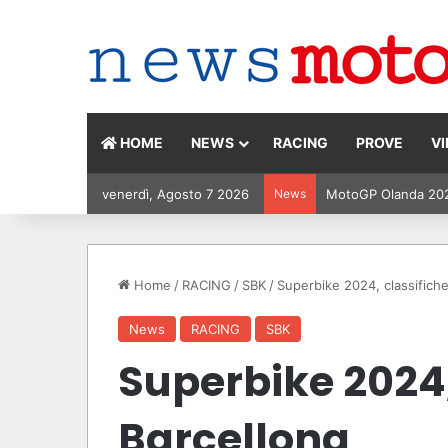
HOME
NEWS
RACING
PROVE
V
venerdì, Agosto 7 2026
News
MotoGP Olanda 2026:
Home
/
RACING
/
SBK
/
Superbike 2024, classifiche
News
RACING
SBK
Superbike 2024,
Barcellona