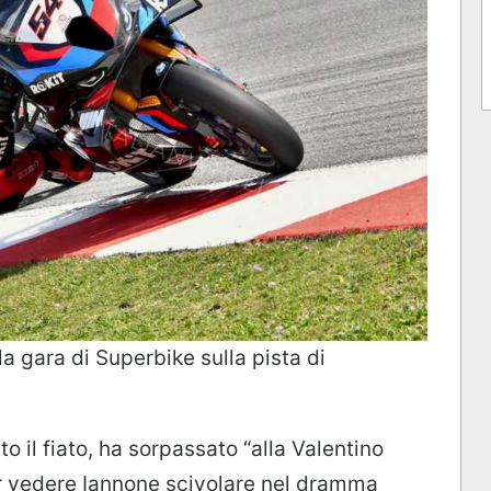
la gara di Superbike sulla pista di
to il fiato, ha sorpassato “alla Valentino
er vedere Iannone scivolare nel dramma