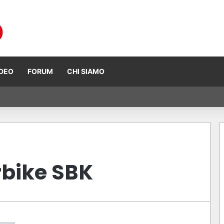
IDEO
FORUM
CHI SIAMO
 Ogura vince ad Assen, risultati e classifica della gara
bike SBK