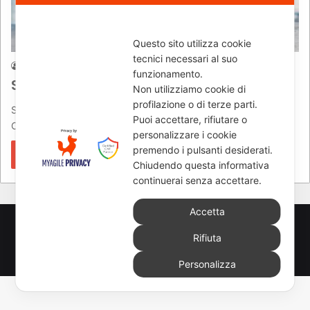
Moto News
Questo sito utilizza cookie
tecnici necessari al suo
Andrea Borelli
21/03/2018
1.099
funzionamento.
Suzuki Day 2018 Demo Raid Tour
Non utilizziamo cookie di
profilazione o di terze parti.
SUZUKY DAY DEMO RAID TOUR 2018 – Il prossimo 28 aprile il
Puoi accettare, rifiutare o
Cremona Circuit di San Martino del Lago ospiterà…
personalizzare i cookie
premendo i pulsanti desiderati.
Leggi di più »
Chiudendo questa informativa
continuerai senza accettare.
Accetta
© Copyright 2026, All Rights Reserved - www.newsmoto.it
Rifiuta
powered by
Euromediapro
-
NEWSAUTO.it
-
ELABORARE
-
Personalizza