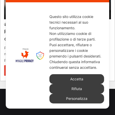
MOTO DAYS
Questo sito utilizza cookie
tecnici necessari al suo
Andrea Borelli
11/02/2018
1.147
funzionamento.
Roma Motodays: presenza massiccia
Non utilizziamo cookie di
delle Case ufficiali
profilazione o di terze parti.
Puoi accettare, rifiutare o
Piatto ricco a Roma Motodays: per quattro giorni, dall’8 all’11
personalizzare i cookie
marzo, in Fiera Roma le due ruote motorizzate saranno
premendo i pulsanti desiderati.
protagoniste…
Chiudendo questa informativa
continuerai senza accettare.
Leggi di più »
Accetta
Rifiuta
© Copyright 2026, All Rights Reserved - www.newsmoto.it
Personalizza
powered by
Euromediapro
-
NEWSAUTO.it
-
ELABORARE
-