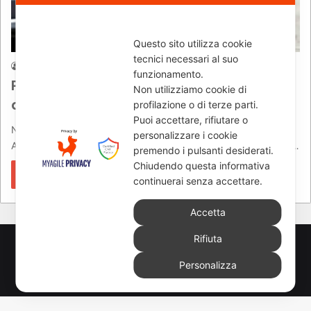
News
Questo sito utilizza cookie
tecnici necessari al suo
Andrea Borelli
01/03/2018
804
funzionamento.
Protagonisti indiscussi agli Assoluti
Non utilizziamo cookie di
d’Italia di Enduro
profilazione o di terze parti.
Puoi accettare, rifiutare o
Nella tappa di apertura degli Assoluti d’Italia di Enduro i piloti
personalizzare i cookie
Alex Salvini, Davide Guarneri, Davide Soreca e Andrea Verona…
premendo i pulsanti desiderati.
Chiudendo questa informativa
Leggi di più »
continuerai senza accettare.
Accetta
Rifiuta
© Copyright 2026, All Rights Reserved - www.newsmoto.it
Personalizza
powered by
Euromediapro
-
NEWSAUTO.it
-
ELABORARE
-