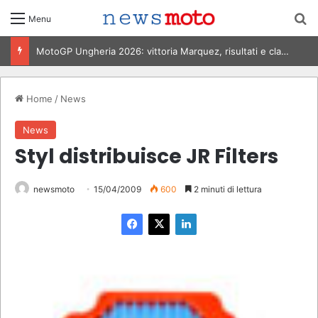
C
Menu
MotoGP Italia 2026, Bezzecchi vince al Mugello: risultati e classifica
Home
/
News
News
Styl distribuisce JR Filters
newsmoto
15/04/2009
600
2 minuti di lettura