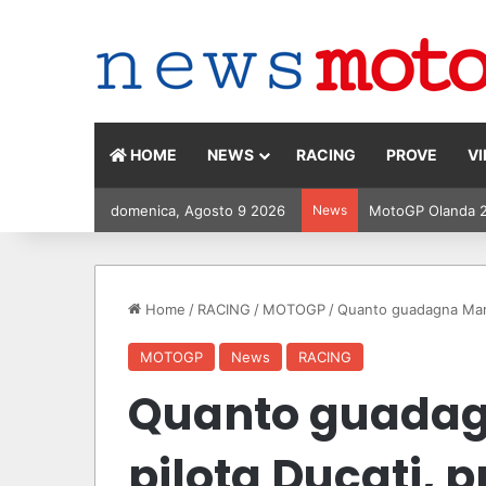
HOME
NEWS
RACING
PROVE
V
domenica, Agosto 9 2026
News
MotoGP Olanda 202
Home
/
RACING
/
MOTOGP
/
Quanto guadagna Marc 
MOTOGP
News
RACING
Quanto guadag
pilota Ducati, 