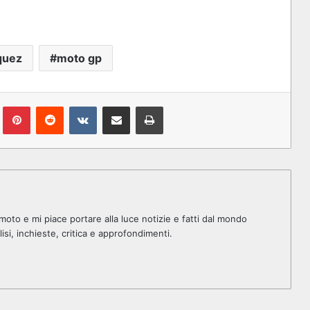
quez
moto gp
Tumblr
Pinterest
Reddit
VKontakte
Condividi via mail
Stampa
oto e mi piace portare alla luce notizie e fatti dal mondo
isi, inchieste, critica e approfondimenti.