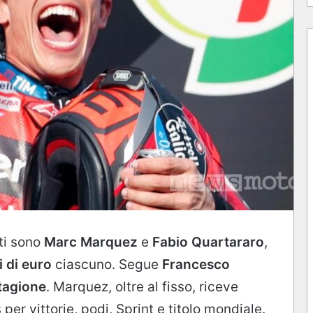
ati sono
Marc Marquez
e
Fabio Quartararo
,
i di euro
ciascuno. Segue
Francesco
stagione
. Marquez, oltre al fisso, riceve
 per vittorie, podi, Sprint e titolo mondiale.