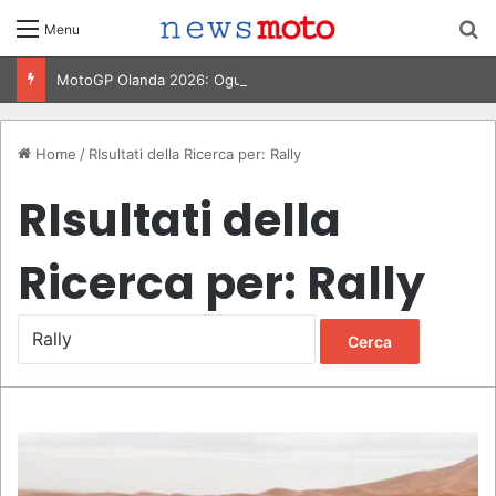
C
Menu
MotoGP Olanda 2026: Ogura vince ad Assen, risultati e classifica della gara
Home
/
RIsultati della Ricerca per: Rally
RIsultati della
Ricerca per:
Rally
R
i
c
e
r
c
a
p