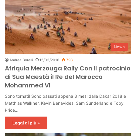
e
r
:
News
Andrea Borelli
15/03/2018
793
Afriquia Merzouga Rally Con il patrocinio
di Sua Maestà il Re del Marocco
Mohammed VI
Sono tornati! Sono passati appena 3 mesi dalla Dakar 2018 e
Matthias Walkner, Kevin Benavides, Sam Sunderland e Toby
Price…
Leggi di più »