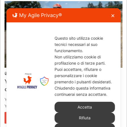
My Agile Privacy®
✕
Questo sito utilizza cookie
tecnici necessari al suo
funzionamento.
Non utilizziamo cookie di
RACING
profilazione o di terze parti.
Puoi accettare, rifiutare o
Redazione
18/12/2017
0
2.102
personalizzare i cookie
Yamaha Dakar 2018, Alessandro Botturi
premendo i pulsanti desiderati.
al via nel team italiano
Chiudendo questa informativa
continuerai senza accettare.
YAMAHA DAKAR 2018 – Il pilota italiano Alessandro Botturi su
Yamaha WR450F Rally alla Dakar 2018. Tutto è pronto per…
Accetta
Leggi di più »
Rifiuta