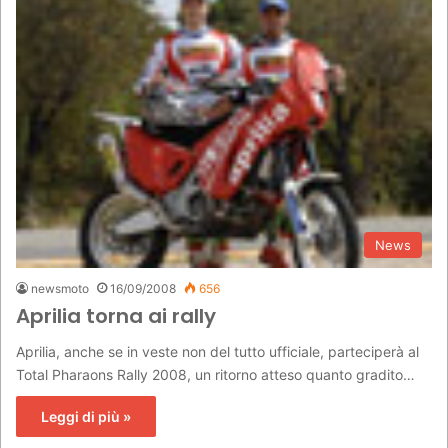
News
newsmoto
16/09/2008
656
Aprilia torna ai rally
Aprilia, anche se in veste non del tutto ufficiale, parteciperà al
Total Pharaons Rally 2008, un ritorno atteso quanto gradito…
Leggi di più »