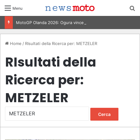
C
Menu
MotoGP Olanda 2026: Ogura vince ad Assen, risultati e classifica della gara
Home
/
RIsultati della Ricerca per: METZELER
RIsultati della
Ricerca per:
METZELER
R
i
c
e
r