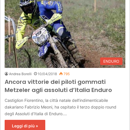
c
a
p
e
r
:
ENDURO
Andrea Borelli
10/04/2018
795
Ancora vittorie dei piloti gommati
Metzeler agli assoluti d’Italia Enduro
Castiglion Fiorentino, la città natale dell’indimenticabile
dakariano Fabrizio Meoni, ha ospitato il terzo doppio round
degli Assoluti d’Italia di Enduro.…
Leggi di più »