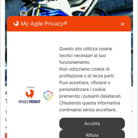
My Agile Privacy®
✕
Questo sito utilizza cookie
tecnici necessari al suo
funzionamento.
Non utilizziamo cookie di
profilazione o di terze parti.
News
Puoi accettare, rifiutare o
personalizzare i cookie
newsmoto
04/03/2010
1.517
premendo i pulsanti desiderati.
Triump Speed Triple 1050 ” Speed Web “
Chiudendo questa informativa
continuerai senza accettare.
TEST ELABORATE TRIUMPH SPEED TRIPLE 1050 “SPEED WEB”
by Luigi “gamberetto” Trocchi Nata on line – Dalle ceneri di
Accetta
una…
Rifiuta