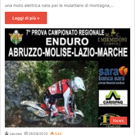
una moto elettrica nata per le mulattiere di montagna,…
Leggi di più »
News
Jacopo
16/09/2010
644