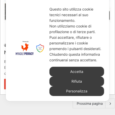
Questo sito utilizza cookie
tecnici necessari al suo
funzionamento.
Non utilizziamo cookie di
profilazione o di terze parti.
News
Puoi accettare, rifiutare o
personalizzare i cookie
Jacopo
28/09/2009
817
premendo i pulsanti desiderati.
Nuova gamma Beta RR Enduro 4T
Chiudendo questa informativa
continuerai senza accettare.
Beta RR Enduro 4T ARRIVA LA NUOVA GAMMA 400-450-520.
E segna un’importantissimo passo in avanti nella strategia di
Accetta
consolidamento di…
Rifiuta
Leggi di più »
Personalizza
Prossima pagina