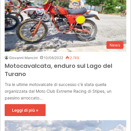
e
r
:
News
Giovanni Mancini
10/06/2022
2.749
Motocavalcata, enduro sul Lago del
Turano
Tra le ultime motovalcate di successo c'è stata quella
organizzata dal Moto Club Extreme Racing di Stipes, un
paesino arroccato…
Leggi di più »