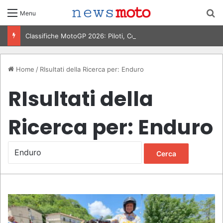
C
Menu
Classifiche MotoGP 2026: Piloti, Costruttori e Mondiale
Home
/
RIsultati della Ricerca per: Enduro
RIsultati della
Ricerca per:
Enduro
R
i
c
e
r
c
a
p