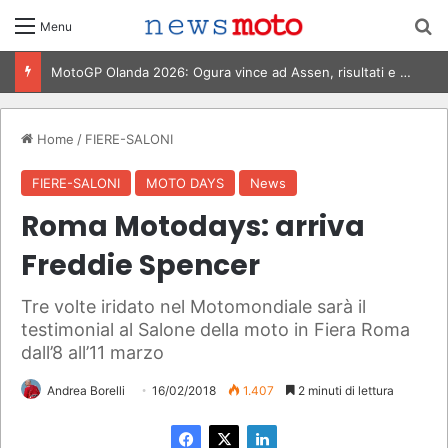
C
Menu
Classifiche MotoGP 2026: Piloti, Costruttori e Mondiale
Home
/
FIERE-SALONI
FIERE-SALONI
MOTO DAYS
News
Roma Motodays: arriva
Freddie Spencer
Tre volte iridato nel Motomondiale sarà il
testimonial al Salone della moto in Fiera Roma
dall’8 all’11 marzo
Andrea Borelli
16/02/2018
1.407
2 minuti di lettura