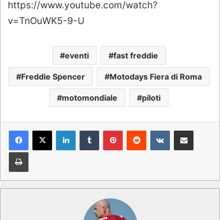
https://www.youtube.com/watch?
v=TnOuWK5-9-U
eventi
fast freddie
Freddie Spencer
Motodays Fiera di Roma
motomondiale
piloti
LinkedIn
Tumblr
Pinterest
Reddit
VKontakte
Condividi via mail
Stampa