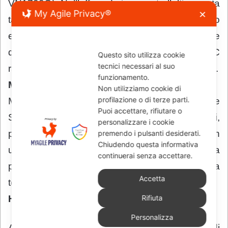
VN1700G). Nell’off road si presenta l’ultima nata
My Agile Privacy®
✕
targata Akashi, la KLX 250, derivata dal modello
enduro di 300 cc, con un telaio da competizione
di stile nuovo e aggressivo e motore 250 DOHC
Questo sito utilizza cookie
tecnici necessari al suo
raffreddato a liquido che offre grandi prestazioni.
funzionamento.
Meccaniche Veloci
Non utilizziamo cookie di
profilazione o di terze parti.
Meccaniche Veloci, official timing del mondiale
Puoi accettare, rifiutare o
Superbike e sponsor del Rally dei Faraoni,
personalizzare i cookie
presenterà il suo nuovo cronografo Pharaons, in
premendo i pulsanti desiderati.
Chiudendo questa informativa
una maxi area tutta sahariana, con la
continuerai senza accettare.
partecipazione dei mezzi da corsa appena
Accetta
tornati dal raid africano.
Holyfreedom
Rifiuta
Personalizza
Al Motor Bike Expo l’azienda produttrice di