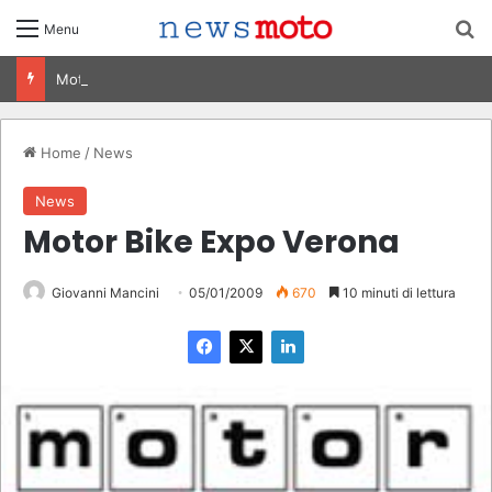
C
Menu
MotoGP Germania 2026, vittoria di Marquez, risultati e classifica
Home
/
News
News
Motor Bike Expo Verona
Giovanni Mancini
05/01/2009
670
10 minuti di lettura