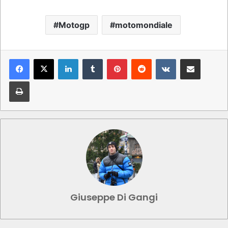
Motogp
motomondiale
LinkedIn
Tumblr
Pinterest
Reddit
VKontakte
Condividi via mail
Stampa
Giuseppe Di Gangi