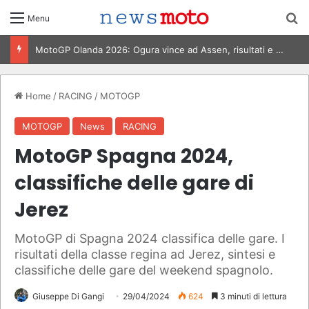
C
Menu
MotoGP Olanda 2026: Ogura vince ad Assen, risultati e classifica della gara
Home
/
RACING
/
MOTOGP
MOTOGP
News
RACING
MotoGP Spagna 2024,
classifiche delle gare di
Jerez
MotoGP di Spagna 2024 classifica delle gare. I
risultati della classe regina ad Jerez, sintesi e
classifiche delle gare del weekend spagnolo.
Giuseppe Di Gangi
29/04/2024
624
3 minuti di lettura