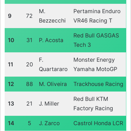
M.
Pertamina Enduro
9
72
Bezzecchi
VR46 Racing T
Red Bull GASGAS
10
31
P. Acosta
Tech 3
F.
Monster Energy
11
20
Quartararo
Yamaha MotoGP
12
88
M. Oliveira
Trackhouse Racing
Red Bull KTM
13
21
J. Miller
Factory Racing
14
5
J. Zarco
Castrol Honda LCR