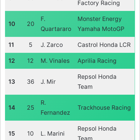
Factory Racing
F.
Monster Energy
10
20
Quartararo
Yamaha MotoGP
11
5
J. Zarco
Castrol Honda LCR
12
12
M. Vinales
Aprilia Racing
Repsol Honda
13
36
J. Mir
Team
R.
14
25
Trackhouse Racing
Fernandez
Repsol Honda
15
10
L. Marini
Team