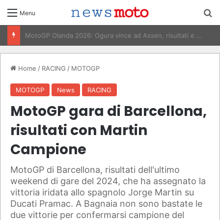
C
Menu
Classifiche MotoGP 2026: Piloti, Costruttori e Mondiale
Home
/
RACING
/
MOTOGP
MOTOGP
News
RACING
MotoGP gara di Barcellona,
risultati con Martin
Campione
MotoGP di Barcellona, risultati dell'ultimo
weekend di gare del 2024, che ha assegnato la
vittoria iridata allo spagnolo Jorge Martin su
Ducati Pramac. A Bagnaia non sono bastate le
due vittorie per confermarsi campione del