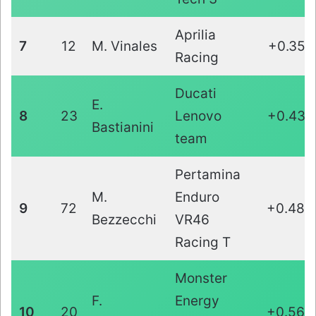
Aprilia
7
12
M. Vinales
+0.351
Racing
Ducati
E.
8
23
Lenovo
+0.437
Bastianini
team
Pertamina
M.
Enduro
9
72
+0.480
Bezzecchi
VR46
Racing T
Monster
F.
Energy
10
20
+0.568