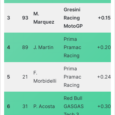
Gresini
M.
3
93
Racing
+0.157
Marquez
MotoGP
Prima
4
89
J. Martin
Pramac
+0.208
Racing
Prima
F.
5
21
Pramac
+0.245
Morbidelli
Racing
Red Bull
6
31
P. Acosta
GASGAS
+0.308
Tech 3