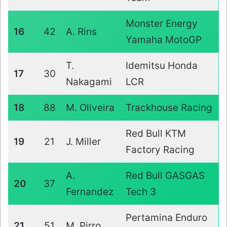
Monster Energy
16
42
A. Rins
Yamaha MotoGP
T.
Idemitsu Honda
17
30
Nakagami
LCR
18
88
M. Oliveira
Trackhouse Racing
Red Bull KTM
19
21
J. Miller
Factory Racing
A.
Red Bull GASGAS
20
37
Fernandez
Tech 3
Pertamina Enduro
21
51
M. Pirro