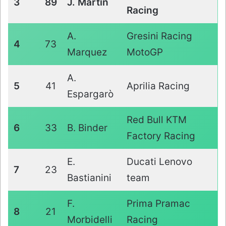
3
89
J. Martin
Racing
A.
Gresini Racing
4
73
Marquez
MotoGP
A.
5
41
Aprilia Racing
Espargarò
Red Bull KTM
6
33
B. Binder
Factory Racing
E.
Ducati Lenovo
7
23
Bastianini
team
F.
Prima Pramac
8
21
Morbidelli
Racing