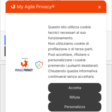
→
Calendario MotoGP 2024
My Agile Privacy®
✕
Motogp
motomondiale
Questo sito utilizza cookie
tecnici necessari al suo
LinkedIn
Tumblr
Pinterest
Reddit
VKontakte
Condividi via mail
funzionamento.
Non utilizziamo cookie di
Stampa
profilazione o di terze parti.
Puoi accettare, rifiutare o
personalizzare i cookie
premendo i pulsanti desiderati.
Chiudendo questa informativa
continuerai senza accettare.
Accetta
Rifiuta
Giuseppe Di Gangi
Personalizza