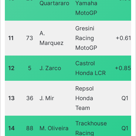
Quartararo
Yamaha
MotoGP
Gresini
A.
11
73
Racing
+0.611
Marquez
MotoGP
Castrol
12
5
J. Zarco
+0.853
Honda LCR
Repsol
13
36
J. Mir
Honda
Q1
Team
Trackhouse
14
88
M. Oliveira
Q1
Racing