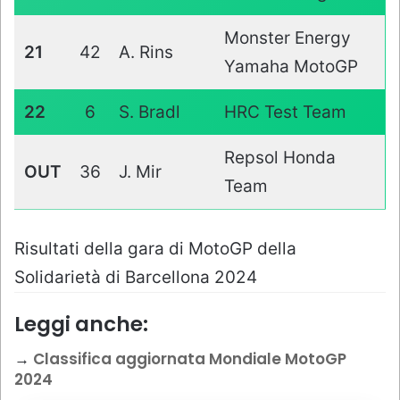
Monster Energy
21
42
A. Rins
Yamaha MotoGP
22
6
S. Bradl
HRC Test Team
Repsol Honda
OUT
36
J. Mir
Team
Risultati della gara di MotoGP della
Solidarietà di Barcellona 2024
Leggi anche:
→
Classifica aggiornata Mondiale MotoGP
2024