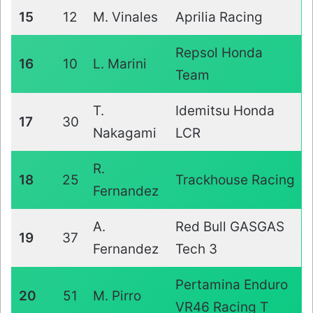
15
12
M. Vinales
Aprilia Racing
Repsol Honda
16
10
L. Marini
Team
T.
Idemitsu Honda
17
30
Nakagami
LCR
R.
18
25
Trackhouse Racing
Fernandez
A.
Red Bull GASGAS
19
37
Fernandez
Tech 3
Pertamina Enduro
20
51
M. Pirro
VR46 Racing T