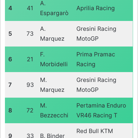
A.
4
41
Aprilia Racing
Espargarò
A.
Gresini Racing
5
73
Marquez
MotoGP
F.
Prima Pramac
6
21
Morbidelli
Racing
M.
Gresini Racing
7
93
Marquez
MotoGP
M.
Pertamina Enduro
8
72
Bezzecchi
VR46 Racing T
Red Bull KTM
9
33
B. Binder