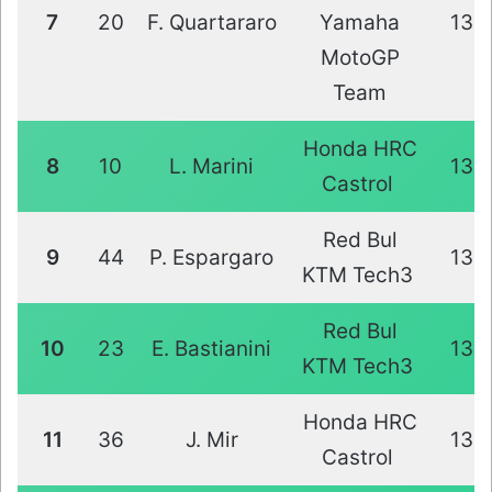
7
20
F. Quartararo
Yamaha
13
MotoGP
Team
Honda HRC
8
10
L. Marini
13
Castrol
Red Bul
9
44
P. Espargaro
13
KTM Tech3
Red Bul
10
23
E. Bastianini
13
KTM Tech3
Honda HRC
11
36
J. Mir
13
Castrol