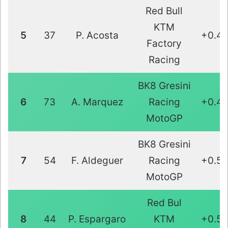
Red Bull
KTM
5
37
P. Acosta
+0.4
Factory
Racing
BK8 Gresini
6
73
A. Marquez
Racing
+0.4
MotoGP
BK8 Gresini
7
54
F. Aldeguer
Racing
+0.5
MotoGP
Red Bul
8
44
P. Espargaro
KTM
+0.5