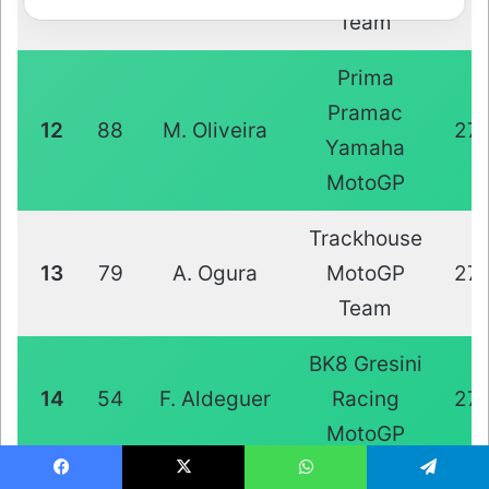
Team
Prima
Pramac
12
88
M. Oliveira
27
Yamaha
MotoGP
Trackhouse
13
79
A. Ogura
MotoGP
27
Team
BK8 Gresini
14
54
F. Aldeguer
Racing
27
MotoGP
Facebook
X
WhatsApp
Telegram