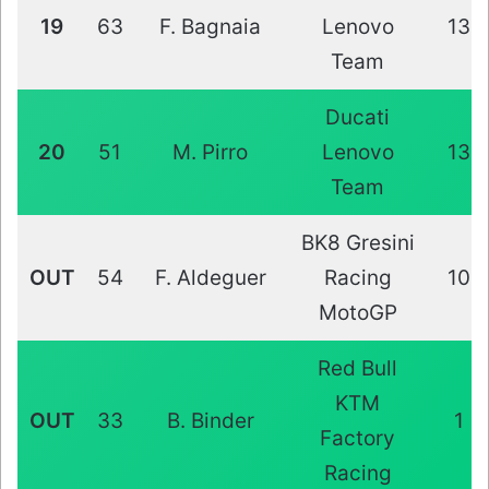
19
63
F. Bagnaia
Lenovo
13
Team
Ducati
20
51
M. Pirro
Lenovo
13
Team
BK8 Gresini
OUT
54
F. Aldeguer
Racing
10
MotoGP
Red Bull
KTM
OUT
33
B. Binder
1
Factory
Racing