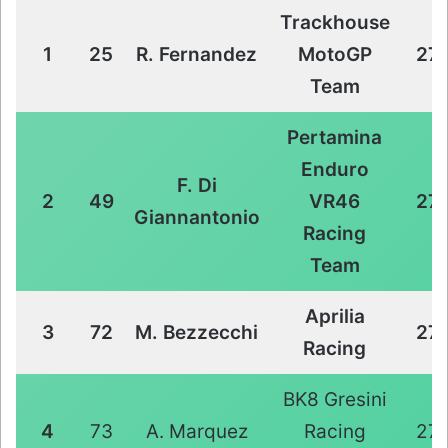
Trackhouse
1
25
R. Fernandez
MotoGP
27
Team
Pertamina
Enduro
F. Di
2
49
VR46
27
Giannantonio
Racing
Team
Aprilia
3
72
M. Bezzecchi
27
Racing
BK8 Gresini
4
73
A. Marquez
Racing
27