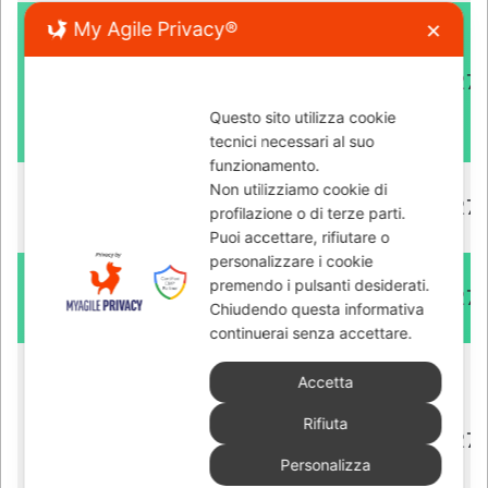
Red Bull
My Agile Privacy®
✕
KTM
8
33
B. Binder
27
Factory
Questo sito utilizza cookie
Racing
tecnici necessari al suo
funzionamento.
Red Bul
Non utilizziamo cookie di
9
23
E. Bastianini
27
profilazione o di terze parti.
KTM Tech3
Puoi accettare, rifiutare o
personalizzare i cookie
Red Bul
premendo i pulsanti desiderati.
10
44
P. Espargaro
27
Chiudendo questa informativa
KTM Tech3
continuerai senza accettare.
Monster
Accetta
Energy
Rifiuta
11
20
F. Quartararo
Yamaha
27
Personalizza
MotoGP