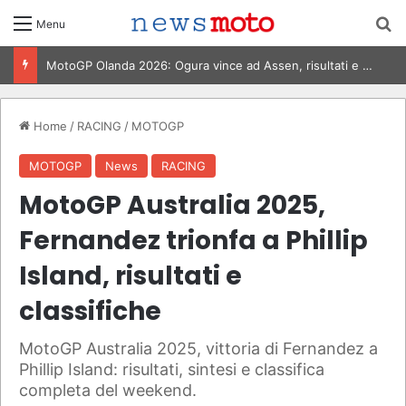
C
Menu
MotoGP Olanda 2026: Ogura vince ad Assen, risultati e classifica della gara
Home
/
RACING
/
MOTOGP
MOTOGP
News
RACING
MotoGP Australia 2025,
Fernandez trionfa a Phillip
Island, risultati e
classifiche
MotoGP Australia 2025, vittoria di Fernandez a
Phillip Island: risultati, sintesi e classifica
completa del weekend.