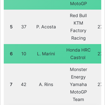
MotoGP
Red Bull
KTM
5
37
P. Acosta
27
Factory
Racing
Honda HRC
6
10
L. Marini
27
Castrol
Monster
Energy
7
42
A. Rins
Yamaha
27
MotoGP
Team