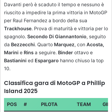
Davanti però è scaduto il tempo e nessuno è
riuscito a impedire la prima vittoria in MotoGP
per Raul Fernandez a bordo della sua
Trackhouse
. Prova di maturità e vittoria per lo
spagnolo.
Secondo Di Giannantonio
, seguito
da
Bezzecchi
. Quarto
Marquez
, con
Acosta,
Marini
e
Rins
a seguire.
Binder
ottavo e
Bastianini
ed
Espargaro
hanno chiuso la top
10.
Classifica gara di MotoGP a Phillip
Island 2025
POS
#
PILOTA
TEAM
GIRI