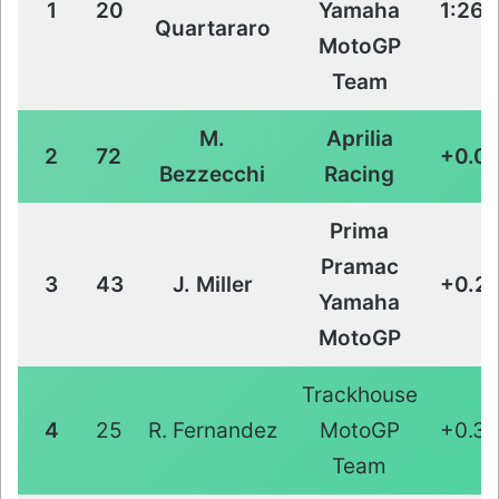
1
20
Yamaha
1:26.
Quartararo
MotoGP
Team
M.
Aprilia
2
72
+0.03
Bezzecchi
Racing
Prima
Pramac
3
43
J. Miller
+0.2
Yamaha
MotoGP
Trackhouse
4
25
R. Fernandez
MotoGP
+0.3
Team