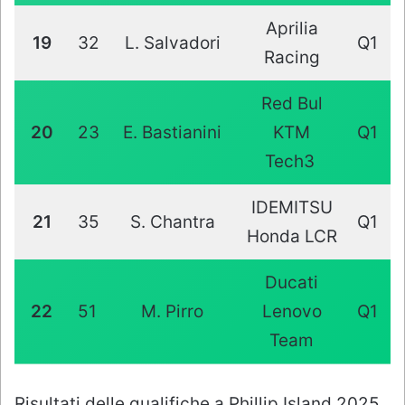
Aprilia
19
32
L. Salvadori
Q1
Racing
Red Bul
20
23
E. Bastianini
KTM
Q1
Tech3
IDEMITSU
21
35
S. Chantra
Q1
Honda LCR
Ducati
22
51
M. Pirro
Lenovo
Q1
Team
Risultati delle qualifiche a Phillip Island 2025