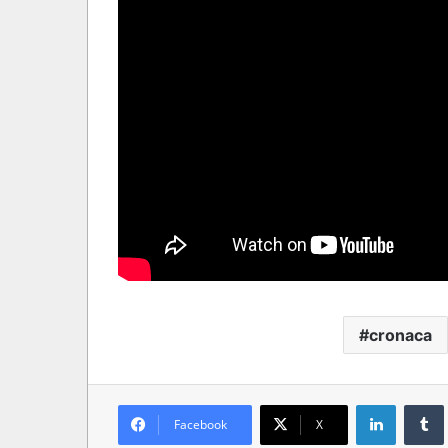
cronaca
LinkedIn
Tumb
Facebook
X