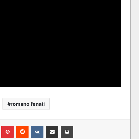
romano fenati
lr
Pinterest
Reddit
VKontakte
Condividi via mail
Stampa