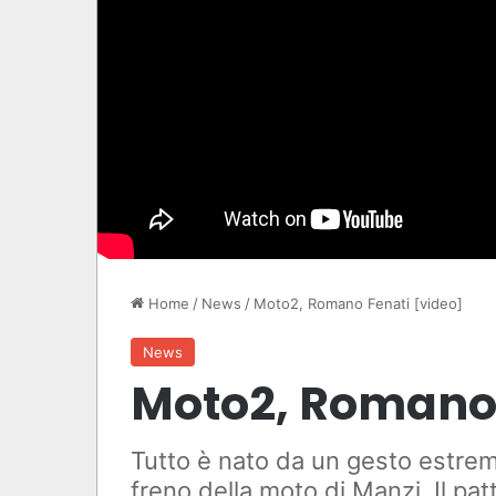
Home
/
News
/
Moto2, Romano Fenati [video]
News
Moto2, Romano 
Tutto è nato da un gesto estremo 
freno della moto di Manzi. Il pat