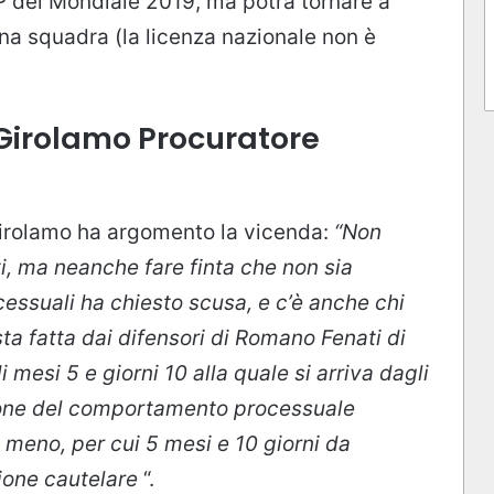
GP del Mondiale 2019, ma potrà tornare a
una squadra (la licenza nazionale non è
 Girolamo Procuratore
Girolamo ha argomento la vicenda:
“Non
, ma neanche fare finta che non sia
cessuali ha chiesto scusa, e c’è anche chi
sta fatta dai difensori di Romano Fenati di
 mesi 5 e giorni 10 alla quale si arriva dagli
ione del comportamento processuale
meno, per cui 5 mesi e 10 giorni da
ione cautelare
“.