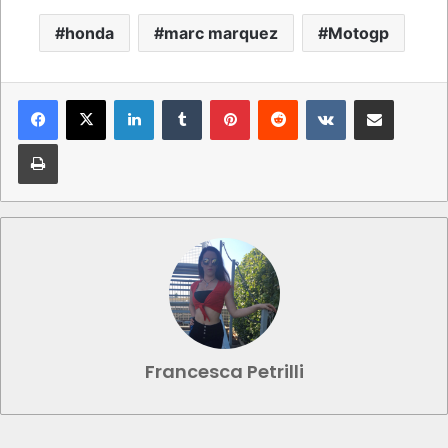
honda
marc marquez
Motogp
LinkedIn
Tumblr
Pinterest
Reddit
VKontakte
Condividi via mail
Stampa
Francesca Petrilli