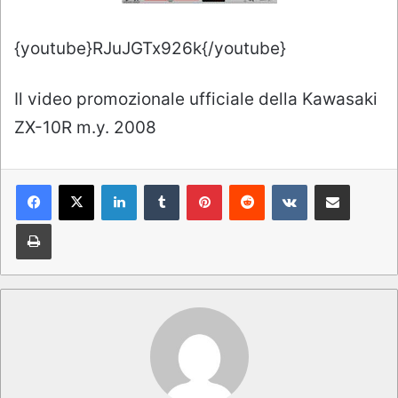
{youtube}RJuJGTx926k{/youtube}
Il video promozionale ufficiale della Kawasaki
ZX-10R m.y. 2008
LinkedIn
Tumblr
Pinterest
Reddit
VKontakte
Condividi via mail
Stampa