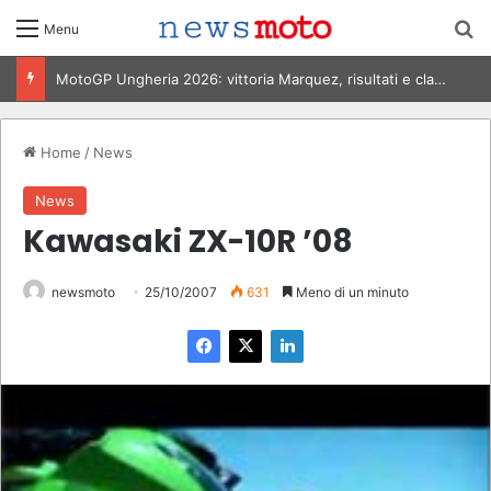
C
Menu
MotoGP Italia 2026, Bezzecchi vince al Mugello: risultati e classifica
Home
/
News
News
Kawasaki ZX-10R ’08
newsmoto
25/10/2007
631
Meno di un minuto