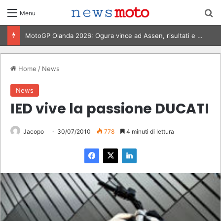
C
Menu
MotoGP Olanda 2026: Ogura vince ad Assen, risultati e classifica della gara
Home
/
News
News
IED vive la passione DUCATI
Jacopo
30/07/2010
778
4 minuti di lettura