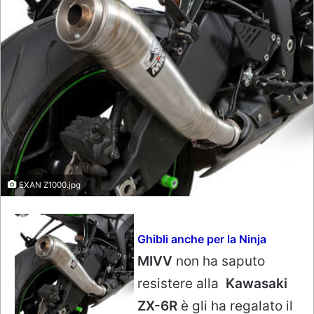
EXAN Z1000.jpg
Ghibli anche per la Ninja
MIVV
non ha saputo
resistere alla
Kawasaki
ZX-6R
è gli ha regalato il