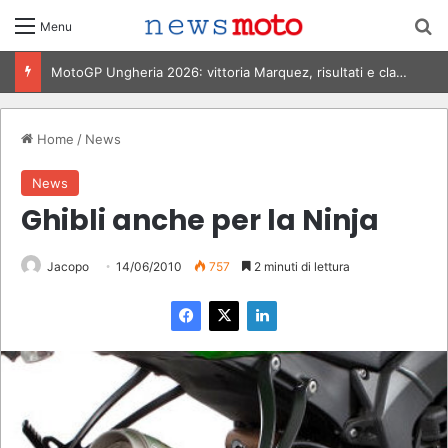
C
Menu
MotoGP Italia 2026, Bezzecchi vince al Mugello: risultati e classifica
Home
/
News
News
Ghibli anche per la Ninja
Jacopo
14/06/2010
757
2 minuti di lettura