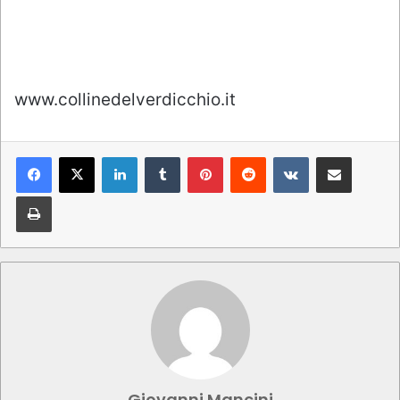
www.collinedelverdicchio.it
LinkedIn
Tumblr
Pinterest
Reddit
VKontakte
Condividi via mail
Stampa
Giovanni Mancini