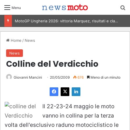
C
Menu
MotoGP Italia 2026, Bezzecchi vince al Mugello: risultati e classifica
Home
/
News
News
Colline del Verdicchio
Giovanni Mancini
20/05/2009
676
Meno di un minuto
Il 22-23-24 maggio le moto
vanno in collina per la terza
volta dell'esclusivo raduno motociclistico le