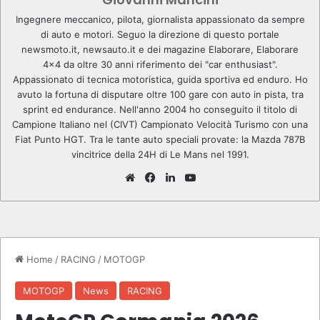
Ingegnere meccanico, pilota, giornalista appassionato da sempre
di auto e motori. Seguo la direzione di questo portale
newsmoto.it, newsauto.it e dei magazine Elaborare, Elaborare
4x4 da oltre 30 anni riferimento dei "car enthusiast".
Appassionato di tecnica motoristica, guida sportiva ed enduro. Ho
avuto la fortuna di disputare oltre 100 gare con auto in pista, tra
sprint ed endurance. Nell'anno 2004 ho conseguito il titolo di
Campione Italiano nel (CIVT) Campionato Velocità Turismo con una
Fiat Punto HGT. Tra le tante auto speciali provate: la Mazda 787B
vincitrice della 24H di Le Mans nel 1991.
We
Fa
Lin
Yo
bsi
ce
ke
u
te
bo
dIn
Tu
ok
be