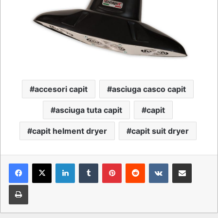
accesori capit
asciuga casco capit
asciuga tuta capit
capit
capit helment dryer
capit suit dryer
LinkedIn
Tumblr
Pinterest
Reddit
VKontakte
Condividi via mail
Stampa