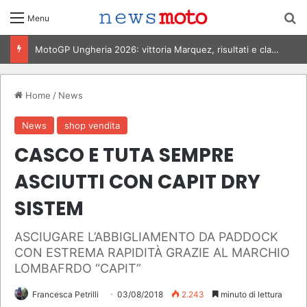
C
Menu
MotoGP Italia 2026, Bezzecchi vince al Mugello: risultati e classifica
Home
/
News
News
shop vendita
CASCO E TUTA SEMPRE
ASCIUTTI CON CAPIT DRY
SISTEM
ASCIUGARE L’ABBIGLIAMENTO DA PADDOCK
CON ESTREMA RAPIDITÀ GRAZIE AL MARCHIO
LOMBAFRDO “CAPIT”
Francesca Petrilli
03/08/2018
2.243
minuto di lettura