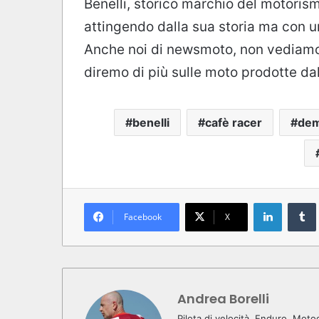
Benelli, storico marchio del motorism
attingendo dalla sua storia ma con u
Anche noi di newsmoto, non vediamo l’
diremo di più sulle moto prodotte da
benelli
cafè racer
dem
LinkedIn
Tumb
Facebook
X
Andrea Borelli
Pilota di velocità, Enduro, Moto