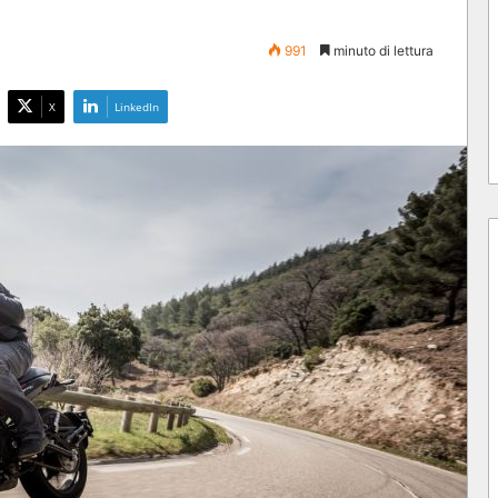
991
minuto di lettura
X
LinkedIn