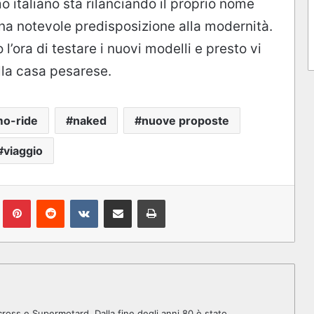
o italiano sta rilanciando il proprio nome
na notevole predisposizione alla modernità.
ora di testare i nuovi modelli e presto vi
lla casa pesarese.
o-ride
naked
nuove proposte
viaggio
lr
Pinterest
Reddit
VKontakte
Condividi via mail
Stampa
cross e Supermotard. Dalla fine degli anni 80 è stato