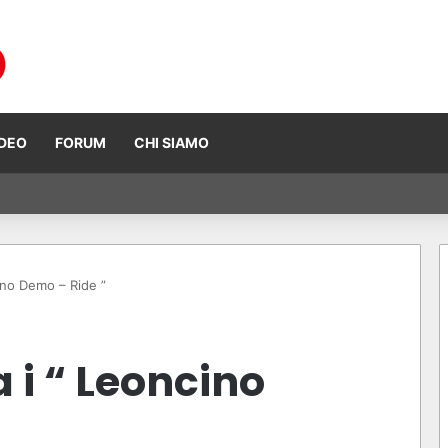
IDEO
FORUM
CHI SIAMO
026: Piloti, Costruttori e Mondiale
ino Demo – Ride ”
 i “ Leoncino