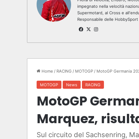
impegnato nella velocità nazion
Supermotard, al Cross e all'endu
Responsabile delle HobbySport pe
Fa
X
Ins
ce
tag
bo
ra
ok
m