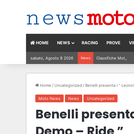
HOME
NEWS
RACING
PROVE
V
sabato, Agosto 8 2026
News
Classifiche MotoGP 2
Home
/
Uncategorized
/
Benelli presenta i “ Leonc
Moto News
News
Uncategorized
Benelli presenta
Demo – Ride ”