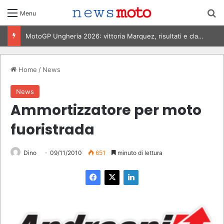
C
Menu
MotoGP Italia 2026, Bezzecchi vince al Mugello: risultati e classifica
Home
/
News
News
Ammortizzatore per moto
fuoristrada
Dino
09/11/2010
651
minuto di lettura