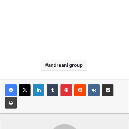
andreani group
LinkedIn
Tumblr
Pinterest
Reddit
VKontakte
Condividi via mail
Stampa