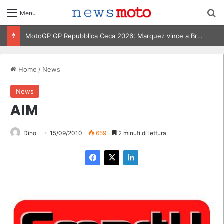
C
Menu
MotoGP Ungheria 2026: vittoria Marquez, risultati e classifiche
Home
/
News
News
AIM
Dino
15/09/2010
659
2 minuti di lettura