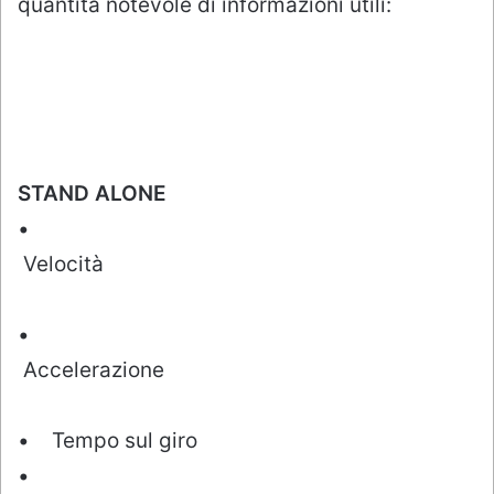
quantità notevole di informazioni utili:
STAND ALONE
•
Velocità
•
Accelerazione
• Tempo sul giro
•