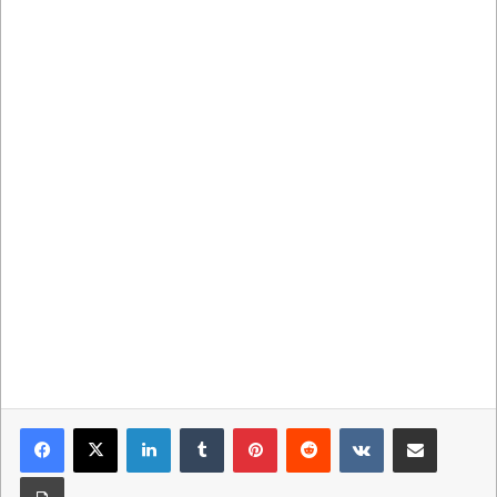
LinkedIn
Tumblr
Pinterest
Reddit
VKontakte
Condividi via mail
Stampa