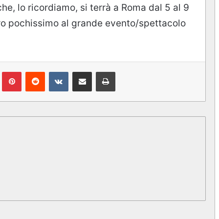
he, lo ricordiamo, si terrà a Roma dal 5 al 9
o pochissimo al grande evento/spettacolo
lr
Pinterest
Reddit
VKontakte
Condividi via mail
Stampa