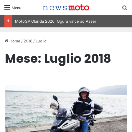
C
Menu
MotoGP Olanda 2026: Ogura vince ad Assen, risultati e classifica della gara
Home
/
2018
/
Luglio
Mese:
Luglio 2018