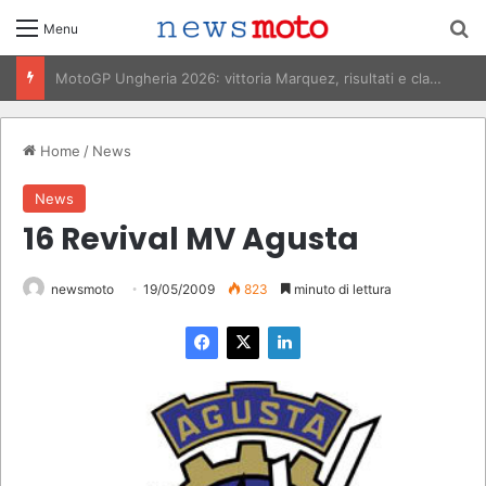
C
Menu
MotoGP Italia 2026, Bezzecchi vince al Mugello: risultati e classifica
Home
/
News
News
16 Revival MV Agusta
newsmoto
19/05/2009
823
minuto di lettura