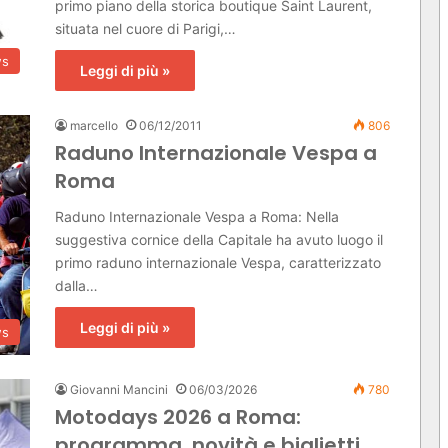
primo piano della storica boutique Saint Laurent,
situata nel cuore di Parigi,…
s
Leggi di più »
marcello
06/12/2011
806
Raduno Internazionale Vespa a
Roma
Raduno Internazionale Vespa a Roma: Nella
suggestiva cornice della Capitale ha avuto luogo il
primo raduno internazionale Vespa, caratterizzato
dalla…
Leggi di più »
s
Giovanni Mancini
06/03/2026
780
Motodays 2026 a Roma:
programma, novità e biglietti