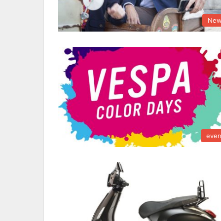
New
even