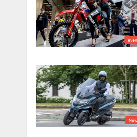
even
New