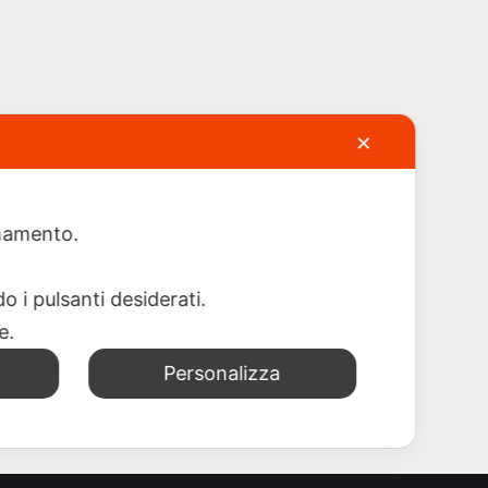
✕
ionamento.
o i pulsanti desiderati.
re.
Personalizza