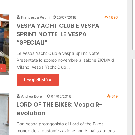
e
r
c
Francesca Petrilli
25/07/2018
1.896
a
VESPA YACHT CLUB E VESPA
p
SPRINT NOTTE, LE VESPA
e
r
“SPECIALI”
:
Le Vespa Yacht Club e Vespa Sprint Notte
Presentate lo scorso novembre al salone EICMA di
Milano, Vespa Yacht Club…
s
Leggi di più »
Andrea Borelli
04/05/2018
819
LORD OF THE BIKES: Vespa R-
evolution
Con Vespa protagonista di Lord of the Bikes il
mondo della customizzazione non è mai stato così