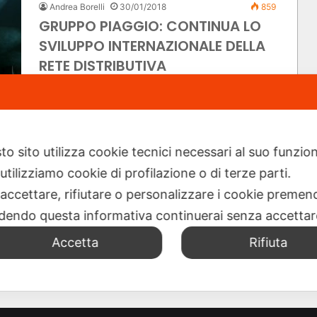
Andrea Borelli
30/01/2018
859
GRUPPO PIAGGIO: CONTINUA LO
SVILUPPO INTERNAZIONALE DELLA
RETE DISTRIBUTIVA
GRUPPO PIAGGIO CONTINUA LO SVILUPPO
INTERNAZIONALE DELLA RETE DISTRIBUTIVA:
RAGGIUNTI 300 MOTOPLEX NEL MONDO,
s
L’INNOVATIVO MODELLO UNIFICATO DI RETAIL
to sito utilizza cookie tecnici necessari al suo funz
PER…
utilizziamo cookie di profilazione o di terze parti.
Leggi di più »
 accettare, rifiutare o personalizzare i cookie premend
dendo questa informativa continuerai senza accetta
Accetta
Rifiuta
Prossima pagina