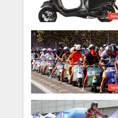
New
New