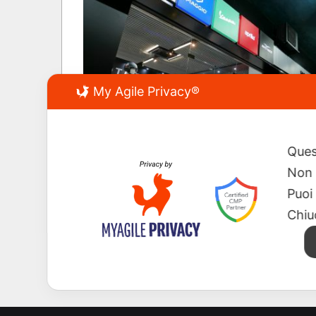
My Agile Privacy®
New
Ques
Non 
Puoi
Chiu