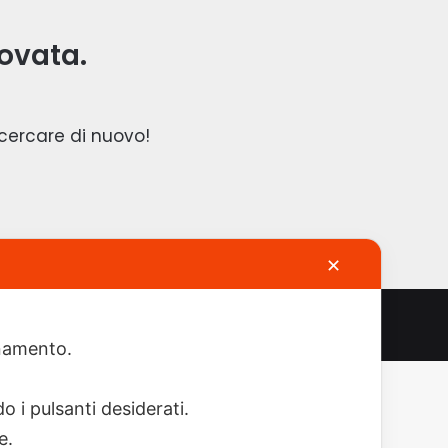
ovata.
 cercare di nuovo!
✕
ionamento.
o i pulsanti desiderati.
re.