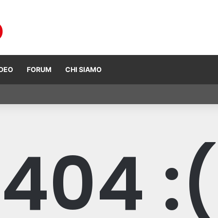
IDEO
FORUM
CHI SIAMO
 Ogura vince ad Assen, risultati e classifica della gara
404 :(