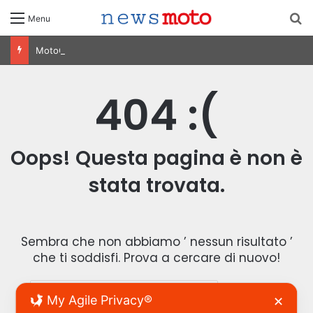
C
Menu
MotoGP Olanda 2026: Ogura vince ad Assen, risultati e classifica della gara
404 :(
Oops! Questa pagina è non è
stata trovata.
Sembra che non abbiamo ’ nessun risultato ’
che ti soddisfi. Prova a cercare di nuovo!
R
My Agile Privacy®
✕
i