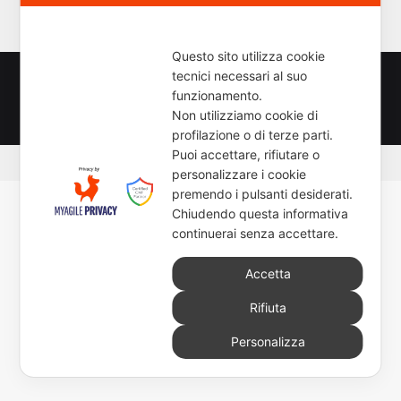
c
e
r
Questo sito utilizza cookie
c
tecnici necessari al suo
a
© Copyright 2026, All Rights Reserved - www.newsmoto.it
funzionamento.
p
powered by
Euromediapro
-
NEWSAUTO.it
-
ELABORARE
-
Non utilizziamo cookie di
e
profilazione o di terze parti.
r
Puoi accettare, rifiutare o
:
personalizzare i cookie
premendo i pulsanti desiderati.
Chiudendo questa informativa
continuerai senza accettare.
Accetta
Rifiuta
Personalizza