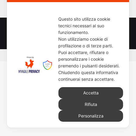
c
e
r
Questo sito utilizza cookie
c
tecnici necessari al suo
a
© Copyright 2026, All Rights Reserved - www.newsmoto.it
funzionamento.
p
powered by
Euromediapro
-
NEWSAUTO.it
-
ELABORARE
-
Non utilizziamo cookie di
e
profilazione o di terze parti.
r
Puoi accettare, rifiutare o
:
personalizzare i cookie
premendo i pulsanti desiderati.
Chiudendo questa informativa
continuerai senza accettare.
Accetta
Rifiuta
Personalizza