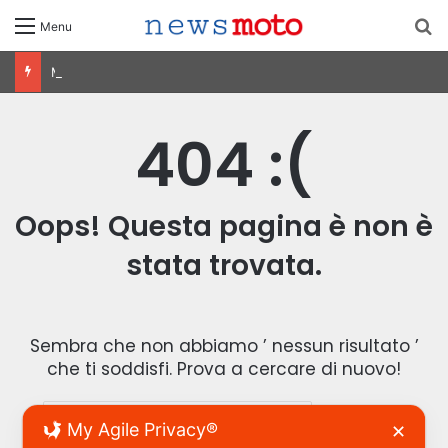
C
Menu
MotoGP Olanda 2026: Ogura vince ad Assen, risultati e classifica della gara
404 :(
Oops! Questa pagina è non è
stata trovata.
Sembra che non abbiamo ’ nessun risultato ’
che ti soddisfi. Prova a cercare di nuovo!
R
My Agile Privacy®
✕
i